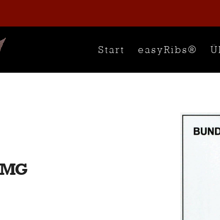
Start
easyRibs®
Ü
 TMG